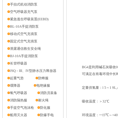
手抬式机动消防泵
空气呼吸器充气泵
紧急逃生呼吸装置(EEBD)
BL-10A手提消防泵
移动式空气充填泵
固定式空气充填泵
泄露通信救生安全绳
BJ-10A手提消防泵
长管呼吸器
BG4是利用碱石灰吸收
JSQ－III、IV型静水压力释放器
可满足在有毒环境中长
起重气垫
防蜂服
缓降器
电绝缘服
定量供氢量：l 5～1 9L／
氧气呼吸器
消防员装备
消防隔热服
耐火绳
吸收温度：＞32℃
手提空气泡沫枪
防化服
船用灭火器
防爆手电
环境温度：一l5℃～+4