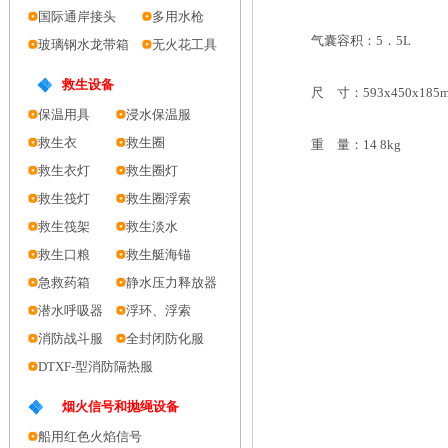
国际通岸接头
多用水枪
气囊容积：5．5L
玻璃钢水龙带箱
无火花工具
救生设备
尺 寸：593x450x185
保温用具
浸水保温服
救生衣
救生圈
重 量：14 8kg
救生衣灯
救生圈灯
救生筏灯
救生圈浮索
救生筏架
救生淡水
救生口粮
救生艇海锚
急救药箱
静水压力释放器
潜水呼吸器
浮环、浮索
消防战斗服
全封闭防化服
DTXF-型消防隔热服
烟火信号和抛绳设备
船用红色火焰信号