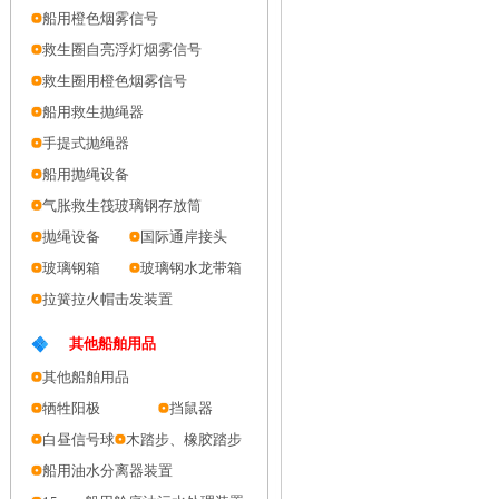
船用橙色烟雾信号
救生圈自亮浮灯烟雾信号
救生圈用橙色烟雾信号
船用救生抛绳器
手提式抛绳器
船用抛绳设备
气胀救生筏玻璃钢存放筒
抛绳设备
国际通岸接头
玻璃钢箱
玻璃钢水龙带箱
拉簧拉火帽击发装置
其他船舶用品
其他船舶用品
牺牲阳极
挡鼠器
白昼信号球
木踏步、橡胶踏步
船用油水分离器装置